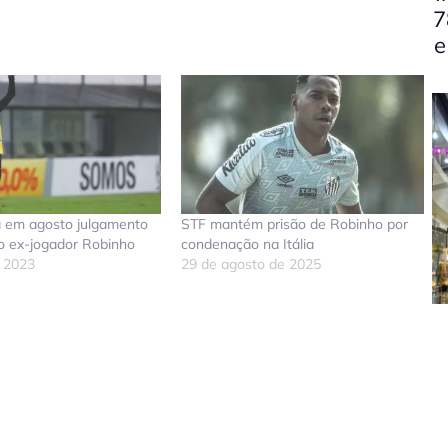
7
e
á em agosto julgamento
STF mantém prisão de Robinho por
o ex-jogador Robinho
condenação na Itália
e 2023
29 de agosto de 2025
don
tsApp
elegram