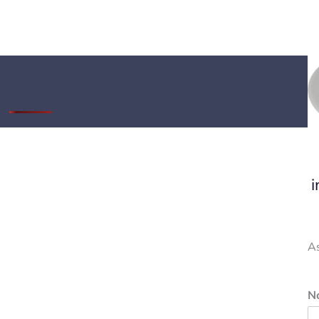
i
A
N