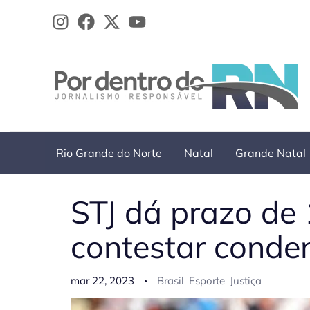
Ir
para
o
conteúdo
Rio Grande do Norte
Natal
Grande Natal
STJ dá prazo de
contestar conden
mar 22, 2023
Brasil
Esporte
Justiça