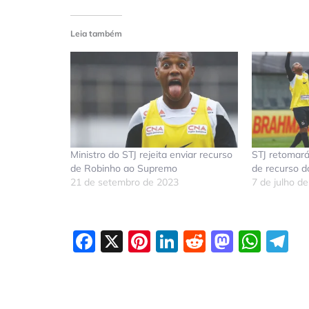
Leia também
Ministro do STJ rejeita enviar recurso
STJ retomar
de Robinho ao Supremo
de recurso d
21 de setembro de 2023
7 de julho d
Facebook
X
Pinterest
LinkedIn
Reddit
Masto
Wha
T