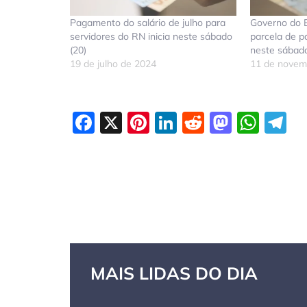
Pagamento do salário de julho para
Governo do E
servidores do RN inicia neste sábado
parcela de 
(20)
neste sábado
19 de julho de 2024
11 de novem
Facebook
X
Pinterest
LinkedIn
Reddit
Masto
Wha
T
MAIS LIDAS DO DIA