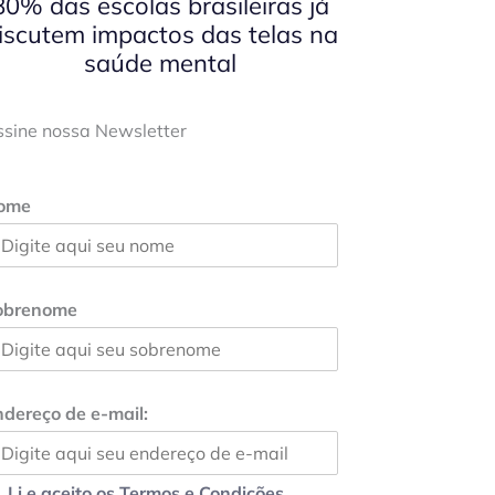
80% das escolas brasileiras já
iscutem impactos das telas na
saúde mental
ssine nossa Newsletter
ome
obrenome
dereço de e-mail:
Li e aceito os Termos e Condições.