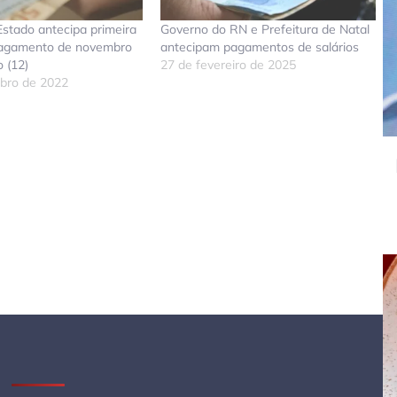
stado antecipa primeira
Governo do RN e Prefeitura de Natal
pagamento de novembro
antecipam pagamentos de salários
 (12)
27 de fevereiro de 2025
bro de 2022
don
tsApp
elegram