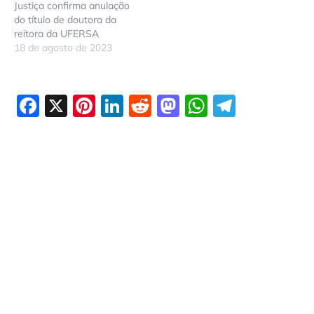
Justiça confirma anulação
do título de doutora da
reitora da UFERSA
18 de agosto de 2023
Facebook
X
Pinterest
LinkedIn
Reddit
Mastodon
WhatsAp
Telegr