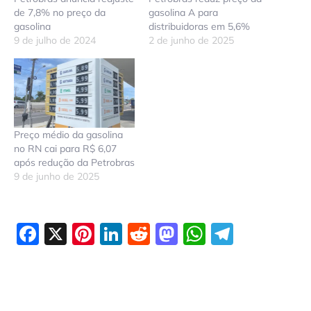
de 7,8% no preço da
gasolina A para
gasolina
distribuidoras em 5,6%
9 de julho de 2024
2 de junho de 2025
Preço médio da gasolina
no RN cai para R$ 6,07
após redução da Petrobras
9 de junho de 2025
Facebook
X
Pinterest
LinkedIn
Reddit
Mastodon
WhatsAp
Telegr