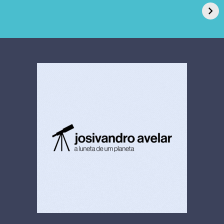
de Açúcar e Extra,
caso de superfungo
pede recuperação
Candida auris e
extrajudicial de R$
investiga falha em
4,5 bi
limpeza hospitalar