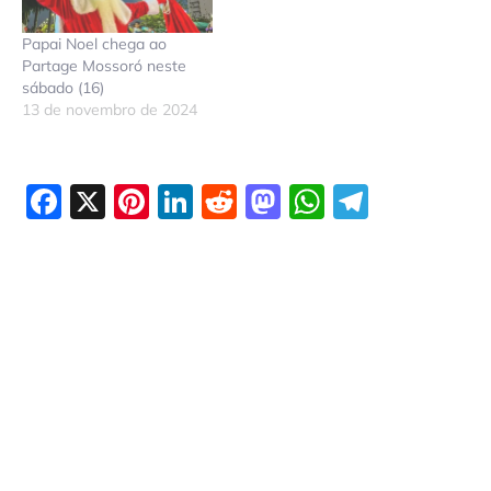
Papai Noel chega ao
Partage Mossoró neste
sábado (16)
13 de novembro de 2024
Facebook
X
Pinterest
LinkedIn
Reddit
Mastodon
WhatsAp
Telegr