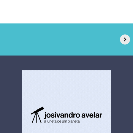
GPA, dono do Pão
RN confirma 2º
de Açúcar e Extra,
caso de superfungo
pede recuperação
Candida auris e
extrajudicial de R$
investiga falha em
4,5 bi
limpeza hospitalar