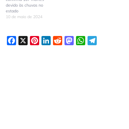
devido às chuvas no
estado
10 de maio de 2024
Facebook
X
Pinterest
LinkedIn
Reddit
Mastodon
WhatsAp
Telegr