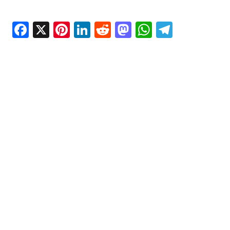
Facebook
X
Pinterest
LinkedIn
Reddit
Mastodon
WhatsAp
Telegr