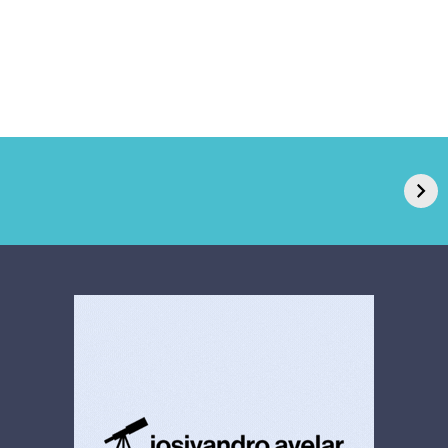
GPA, dono do Pão
RN confirma 2º
de Açúcar e Extra,
caso de superfungo
pede recuperação
Candida auris e
extrajudicial de R$
investiga falha em
4,5 bi
limpeza hospitalar