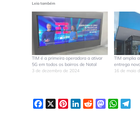
Leia também
TIM é a primeira operadora a ativar
TIM amplia 
5G em todos os bairros de Natal
entrega nova
3 de dezembro de 2024
16 de maio 
Facebook
X
Pinterest
LinkedIn
Reddit
Masto
Wha
T