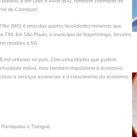
o Baiano, e em Dias d’Ávila (BA), também chamada de
rial de Camaçari.
l Rei (MG) é uma das quatro localidades mineiras que
TIM. Em São Paulo, o município de Itapetininga, terceiro
bém recebeu o 5G.
 8 mil antenas no país. Com velocidades que podem
nectividade móvel, mas também impulsiona a economia
acesso a serviços essenciais e o crescimento da economia
, Paraipaba e Tianguá.