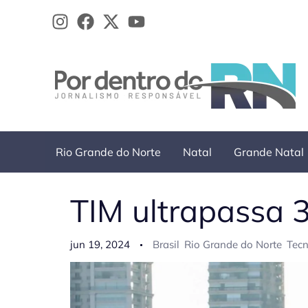
Ir
para
o
conteúdo
Rio Grande do Norte
Natal
Grande Natal
TIM ultrapassa 
jun 19, 2024
Brasil
Rio Grande do Norte
Tecn