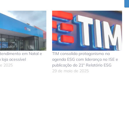
atendimento em Natal e
TIM consolida protagonismo na
 loja acessível
agenda ESG com liderança no ISE e
de 2025
publicação do 21º Relatório ESG
29 de maio de 2025
don
tsApp
elegram