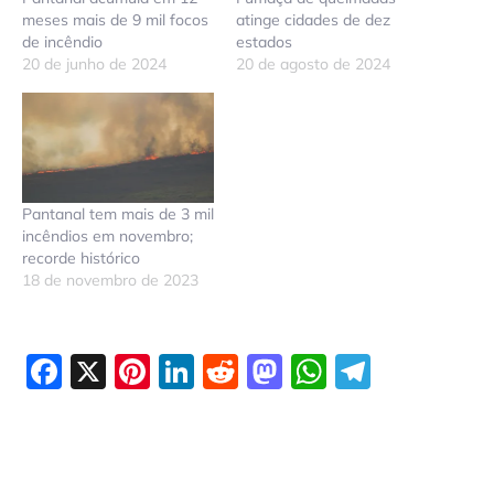
meses mais de 9 mil focos
atinge cidades de dez
de incêndio
estados
20 de junho de 2024
20 de agosto de 2024
Pantanal tem mais de 3 mil
incêndios em novembro;
recorde histórico
18 de novembro de 2023
Facebook
X
Pinterest
LinkedIn
Reddit
Mastodon
WhatsAp
Telegr