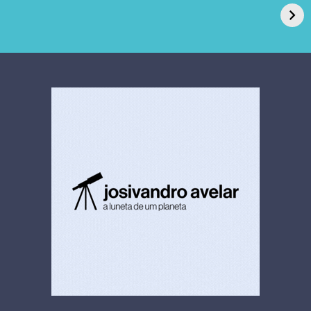
de Açúcar e Extra,
caso de superfungo
pede recuperação
Candida auris e
extrajudicial de R$
investiga falha em
4,5 bi
limpeza hospitalar