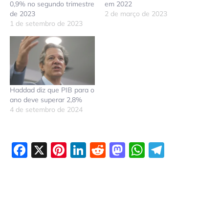
0,9% no segundo trimestre
em 2022
de 2023
2 de março de 2023
1 de setembro de 2023
Haddad diz que PIB para o
ano deve superar 2,8%
4 de setembro de 2024
Facebook
X
Pinterest
LinkedIn
Reddit
Mastodon
WhatsAp
Telegr