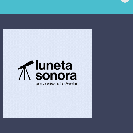
extrajudicial de R$
investiga falha em
4,5 bi
limpeza hospitalar