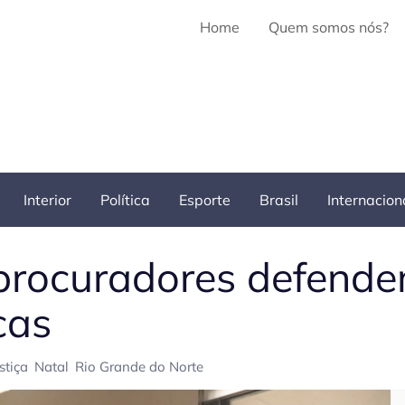
Home
Quem somos nós?
Interior
Política
Esporte
Brasil
Internacion
procuradores defend
cas
stiça
Natal
Rio Grande do Norte
Pe