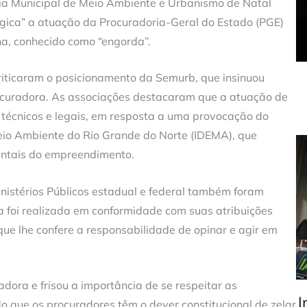
ria Municipal de Meio Ambiente e Urbanismo de Natal
lógica” a atuação da Procuradoria-Geral do Estado (PGE)
a, conhecido como “engorda”.
riticaram o posicionamento da Semurb, que insinuou
rocuradora. As associações destacaram que a atuação de
s técnicos e legais, em resposta a uma provocação do
eio Ambiente do Rio Grande do Norte (IDEMA), que
entais do empreendimento.
nistérios Públicos estadual e federal também foram
 foi realizada em conformidade com suas atribuições
que lhe confere a responsabilidade de opinar e agir em
adora e frisou a importância de se respeitar as
I
o que os procuradores têm o dever constitucional de zelar