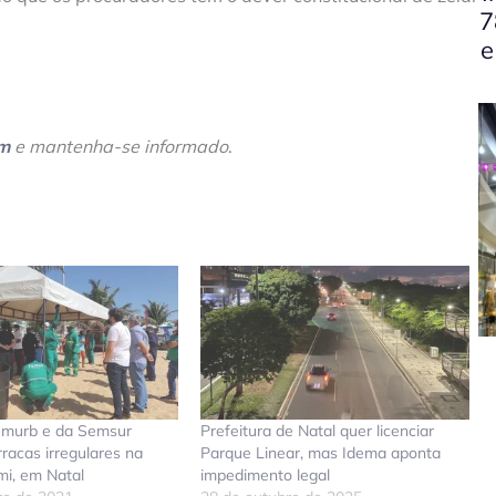
7
e
am
e mantenha-se informado
.
Semurb e da Semsur
Prefeitura de Natal quer licenciar
acas irregulares na
Parque Linear, mas Idema aponta
mi, em Natal
impedimento legal