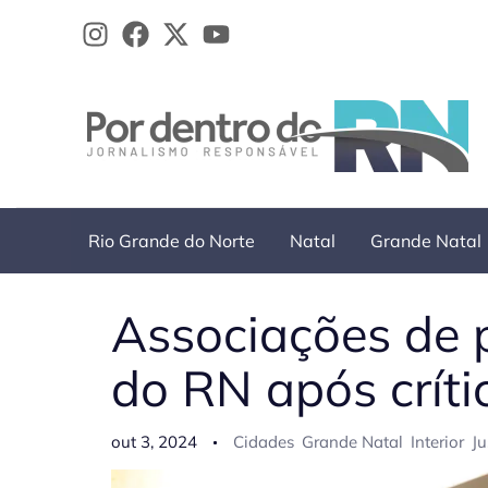
Ir
para
o
conteúdo
Rio Grande do Norte
Natal
Grande Natal
Associações de 
do RN após críti
out 3, 2024
Cidades
Grande Natal
Interior
Ju