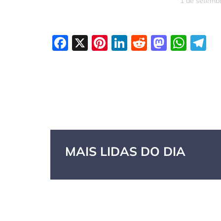
1 de setemb
Facebook
X
Pinterest
LinkedIn
Reddit
Masto
Wha
T
MAIS LIDAS DO DIA