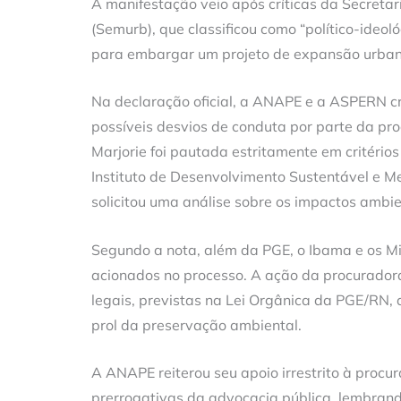
A manifestação veio após críticas da Secreta
(Semurb), que classificou como “político-ideo
para embargar um projeto de expansão urban
Na declaração oficial, a ANAPE e a ASPERN c
possíveis desvios de conduta por parte da p
Marjorie foi pautada estritamente em critério
Instituto de Desenvolvimento Sustentável e M
solicitou uma análise sobre os impactos ambi
Segundo a nota, além da PGE, o Ibama e os Mi
acionados no processo. A ação da procuradora
legais, previstas na Lei Orgânica da PGE/RN, 
prol da preservação ambiental.
A ANAPE reiterou seu apoio irrestrito à procur
prerrogativas da advocacia pública, lembrand