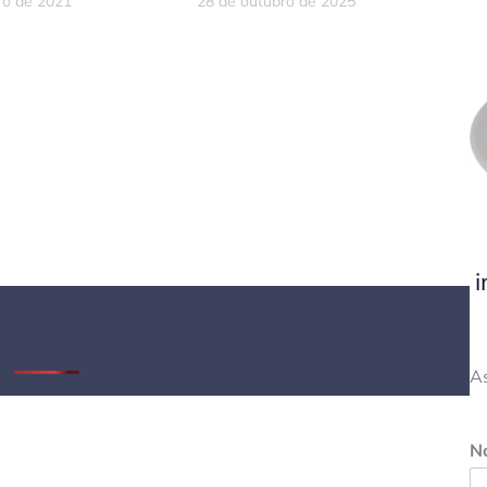
ro de 2021
28 de outubro de 2025
don
tsApp
elegram
i
A
N