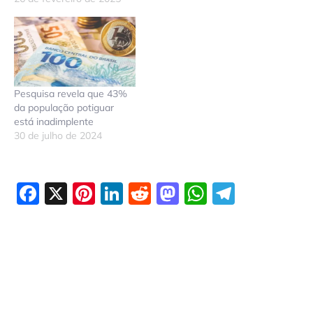
Pesquisa revela que 43%
da população potiguar
está inadimplente
30 de julho de 2024
Facebook
X
Pinterest
LinkedIn
Reddit
Mastodon
WhatsAp
Telegr