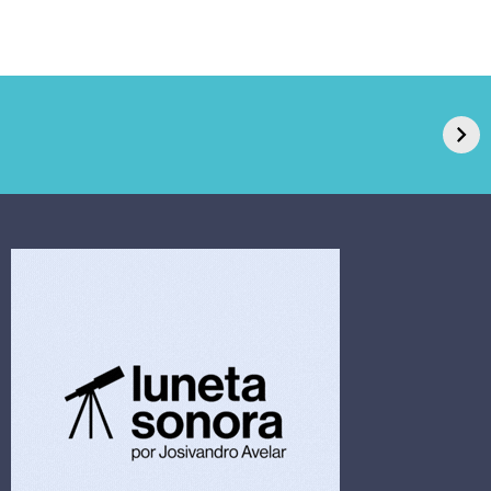
GPA, dono do Pão
RN confirma 2º
de Açúcar e Extra,
caso de superfungo
pede recuperação
Candida auris e
extrajudicial de R$
investiga falha em
4,5 bi
limpeza hospitalar