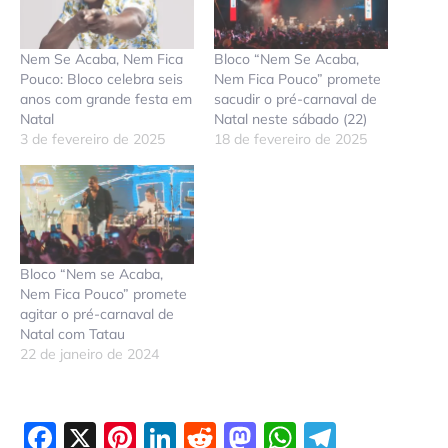
Nem Se Acaba, Nem Fica
Bloco “Nem Se Acaba,
Pouco: Bloco celebra seis
Nem Fica Pouco” promete
anos com grande festa em
sacudir o pré-carnaval de
Natal
Natal neste sábado (22)
3 de fevereiro de 2025
18 de fevereiro de 2025
Bloco “Nem se Acaba,
Nem Fica Pouco” promete
agitar o pré-carnaval de
Natal com Tatau
22 de janeiro de 2024
Facebook
X
Pinterest
LinkedIn
Reddit
Mastodon
WhatsAp
Telegr