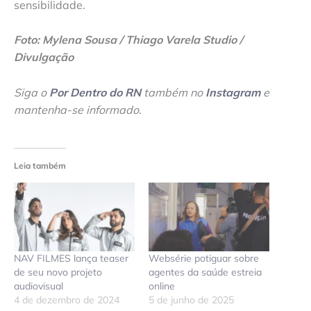
sensibilidade.
Foto: Mylena Sousa / Thiago Varela Studio /
Divulgação
Siga o
Por Dentro do RN
também no
Instagram
e
mantenha-se informado
.
Leia também
NAV FILMES lança teaser
Websérie potiguar sobre
de seu novo projeto
agentes da saúde estreia
audiovisual
online
4 de dezembro de 2024
5 de junho de 2025