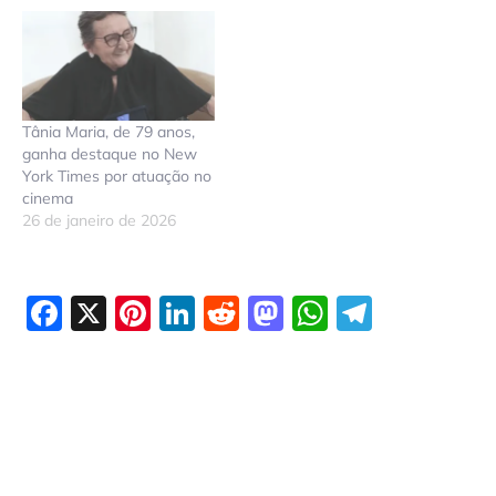
Tânia Maria, de 79 anos,
ganha destaque no New
York Times por atuação no
cinema
26 de janeiro de 2026
Facebook
X
Pinterest
LinkedIn
Reddit
Mastodon
WhatsAp
Telegr