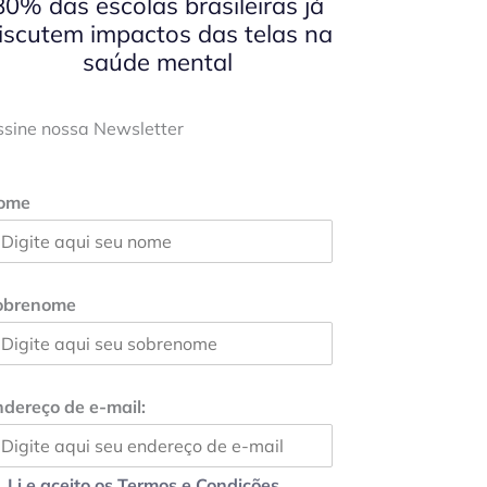
80% das escolas brasileiras já
iscutem impactos das telas na
saúde mental
ssine nossa Newsletter
ome
obrenome
dereço de e-mail:
Li e aceito os Termos e Condições.