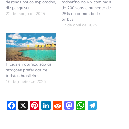
destinos pouco explorados,
rodoviário no RN com mais
diz pesquisa
de 200 voos e aumento de
22 de março de 2025
28% na demanda de
ônibus
17 de abril de 2025
Praias e natureza são as
atrações preferidas de
turistas brasileiros
16 de janeiro de 2025
Facebook
X
Pinterest
LinkedIn
Reddit
Mastodon
WhatsAp
Telegr