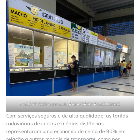
xr:d:DAFV5ED7xzw:310,j:44247345074,t:22122622
Com serviços seguros e de alta qualidade, as tarifas
rodoviárias de curtas e médias distâncias
representaram uma economia de cerca de 90% em
relação a outros modais de transporte, como por