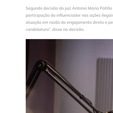
Segundo decisão do juiz Antonio Maria Patiño 
participação do influenciador nas ações ilega
atuação em razão do engajamento direto e pes
candidatura”, disse na decisão.