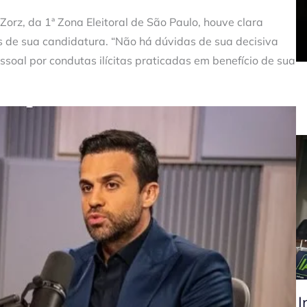
Zorz, da 1ª Zona Eleitoral de São Paulo, houve clara
is de sua candidatura. “Não há dúvidas de sua decisiva
soal por condutas ilícitas praticadas em benefício de sua
I