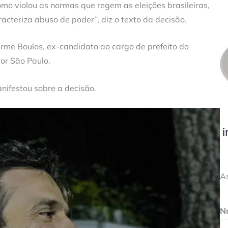
mo violou as normas que regem as eleições brasileiras,
racteriza abuso de poder”, diz o texto da decisão.
erme Boulos, ex-candidato ao cargo de prefeito do
or São Paulo.
nifestou sobre a decisão.
i
A
N