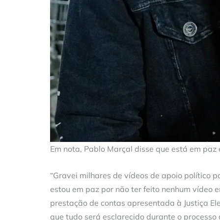
Em nota, Pablo Marçal disse que está em paz e
“Gravei milhares de vídeos de apoio político 
estou em paz por não ter feito nenhum vídeo 
prestação de contas apresentada à Justiça Elei
que tudo será esclarecido durante o processo 