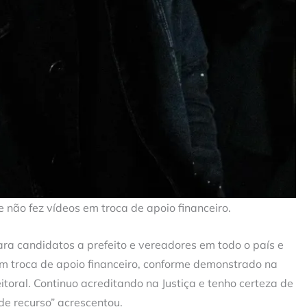
 não fez vídeos em troca de apoio financeiro.
para candidatos a prefeito e vereadores em todo o país e
em troca de apoio financeiro, conforme demonstrado na
toral. Continuo acreditando na Justiça e tenho certeza de
de recurso” acrescentou.