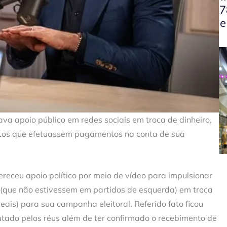
7
e
va apoio público em redes sociais em troca de dinheiro,
atos que efetuassem pagamentos na conta de sua
receu apoio político por meio de vídeo para impulsionar
 (que não estivessem em partidos de esquerda) em troca
eais) para sua campanha eleitoral. Referido fato ficou
utado pelos réus além de ter confirmado o recebimento de