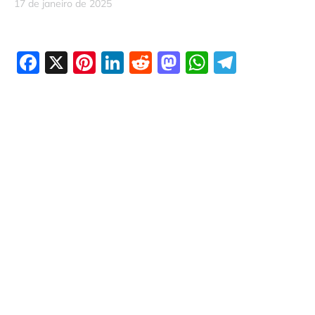
17 de janeiro de 2025
Facebook
X
Pinterest
LinkedIn
Reddit
Mastodon
WhatsAp
Telegr