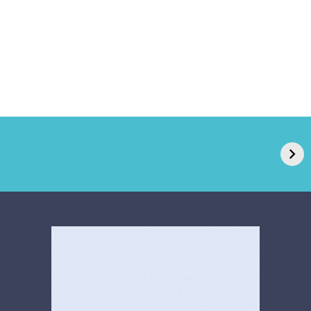
GPA, dono do Pão
RN confirma 2º
de Açúcar e Extra,
caso de superfungo
pede recuperação
Candida auris e
extrajudicial de R$
investiga falha em
4,5 bi
limpeza hospitalar