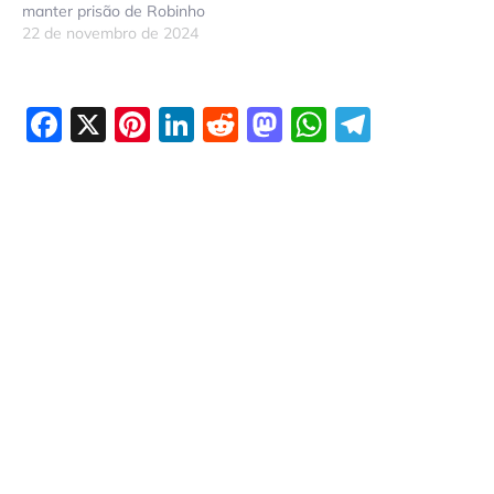
manter prisão de Robinho
22 de novembro de 2024
Facebook
X
Pinterest
LinkedIn
Reddit
Mastodon
WhatsAp
Telegr