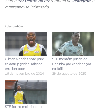
Siga o
Por Dentro do RN
também no
Instagram
e
mantenha-se informado
.
Leia também
Gilmar Mendes vota para
STF mantém prisão de
colocar jogador Robinho
Robinho por condenação
em liberdade
na Itália
16 de novembro de 2024
29 de agosto de 2025
STF forma maioria para