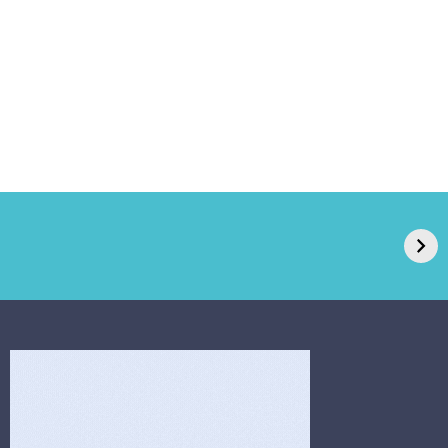
GPA, dono do Pão
RN confirma 2º
de Açúcar e Extra,
caso de superfungo
pede recuperação
Candida auris e
extrajudicial de R$
investiga falha em
4,5 bi
limpeza hospitalar