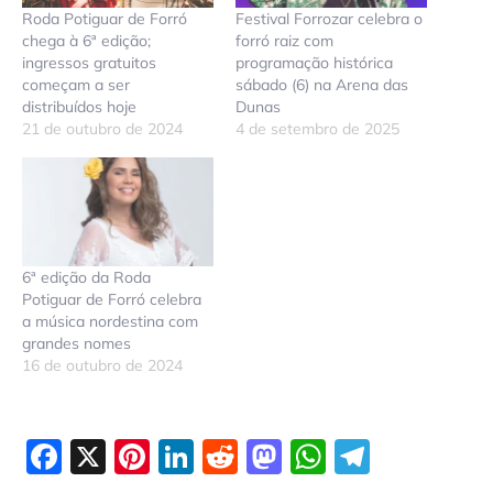
Roda Potiguar de Forró
Festival Forrozar celebra o
chega à 6ª edição;
forró raiz com
ingressos gratuitos
programação histórica
começam a ser
sábado (6) na Arena das
distribuídos hoje
Dunas
21 de outubro de 2024
4 de setembro de 2025
6ª edição da Roda
Potiguar de Forró celebra
a música nordestina com
grandes nomes
16 de outubro de 2024
Facebook
X
Pinterest
LinkedIn
Reddit
Mastodon
WhatsAp
Telegr