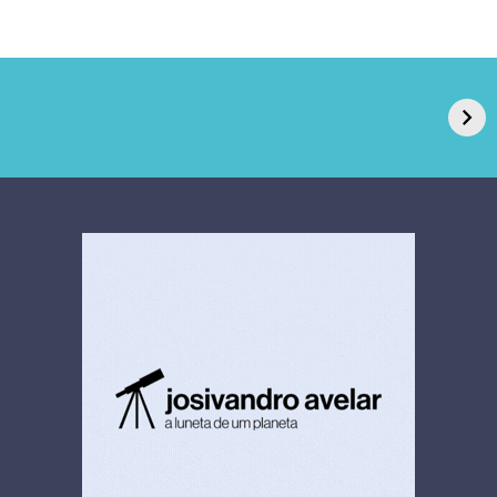
GPA, dono do Pão
RN confirma 2º
de Açúcar e Extra,
caso de superfungo
pede recuperação
Candida auris e
extrajudicial de R$
investiga falha em
4,5 bi
limpeza hospitalar