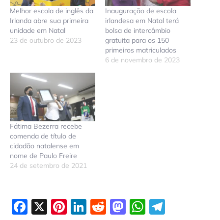
Melhor escola de inglês da
Inauguração de escola
Irlanda abre sua primeira
irlandesa em Natal terá
unidade em Natal
bolsa de intercâmbio
23 de outubro de 2023
gratuita para os 150
primeiros matriculados
6 de novembro de 2023
Fátima Bezerra recebe
comenda de título de
cidadão natalense em
nome de Paulo Freire
24 de setembro de 2021
Facebook
X
Pinterest
LinkedIn
Reddit
Mastodon
WhatsAp
Telegr