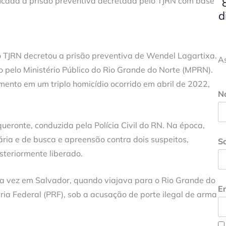
tificada a prisão preventiva decretada pelo TJRN com base
d
 TJRN decretou a prisão preventiva de Wendel Lagartixa.
A
 pelo Ministério Público do Rio Grande do Norte (MPRN).
imento em um triplo homicídio ocorrido em abril de 2022,
N
eronte, conduzida pela Polícia Civil do RN. Na época,
ia e de busca e apreensão contra dois suspeitos,
S
steriormente liberado.
sta vez em Salvador, quando viajava para o Rio Grande do
En
iária Federal (PRF), sob a acusação de porte ilegal de arma