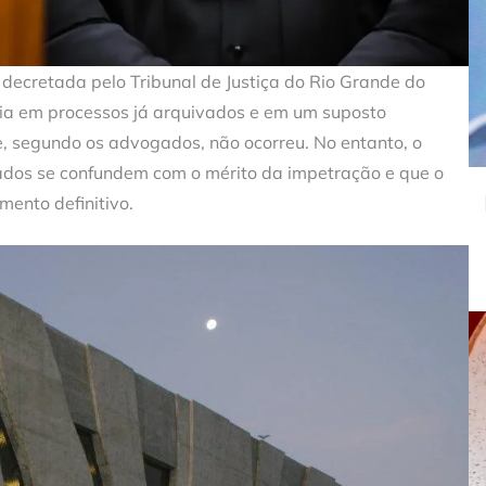
decretada pelo Tribunal de Justiça do Rio Grande do
seia em processos já arquivados e em um suposto
, segundo os advogados, não ocorreu. No entanto, o
ados se confundem com o mérito da impetração e que o
ento definitivo.