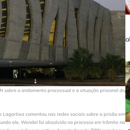
a
RN sobre o andamento processual e a situação prisional do
Lagartixa comentou nas redes sociais sobre a prisão em
undo ele, Wendel foi absolvido no processo em trâmite na