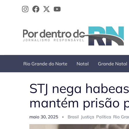
Ir
para
o
conteúdo
Rio Grande do Norte
Natal
Grande Natal
STJ nega habeas
mantém prisão p
maio 30, 2025
Brasil
Justiça
Política
Rio Gra