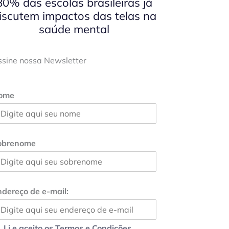
80% das escolas brasileiras já
iscutem impactos das telas na
saúde mental
ssine nossa Newsletter
ome
obrenome
dereço de e-mail:
Li e aceito os Termos e Condições.