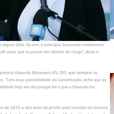
az alguns dias. Eu vim, a princípio, buscando tratamento
edir para que eu possa me afastar do cargo”, disse a
gionário Eduardo Bolsonaro (PL-SP), que também se
te. “Tem essa possibilidade da Constituição, acho que as
idade hoje em dia porque foi o que o Eduardo fez
io de 2025 a dez anos de prisão pela invasão ao sistema