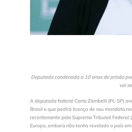
Deputada condenada a 10 anos de prisão por 
vai s
A deputada federal Carla Zambelli (PL-SP) anu
Brasil e que pedirá licença de seu mandato 
recentemente pelo Supremo Tribunal Federal (
Europa, embora não tenha revelado o país em 