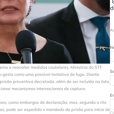
d
A
N
remo a reavaliar medidas cautelares. Ministros do STF
S
o gesto como uma possível tentativa de fuga. Diante
 prisão preventiva decretada, além de ser incluída na lista
cionar mecanismos internacionais de captura.
En
os, como embargos de declaração, mas, segundo o rito
sos, pode ser expedido o mandado de prisão para início do