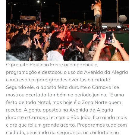
O prefeito Paulinho Freire acompanhou a
programação e destacou o uso da Avenida da Alegria
como espaço para grandes eventos na cidade.
Segundo ele, a aposta feita durante o Carnaval se
mostrou acertada também no período junino. “É uma
festa de toda Natal, mas hoje é a Zona Norte quem
recebe. A gente apostou na Avenida da Alegria
durante o Carnaval e, com o São João, fica ainda mais
claro que foi um grande acerto. Preparamos tudo com
cuidado, pensando na segurança, no conforto e na