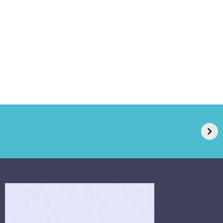
GPA, dono do Pão
RN confirma 2º
de Açúcar e Extra,
caso de superfungo
pede recuperação
Candida auris e
extrajudicial de R$
investiga falha em
4,5 bi
limpeza hospitalar