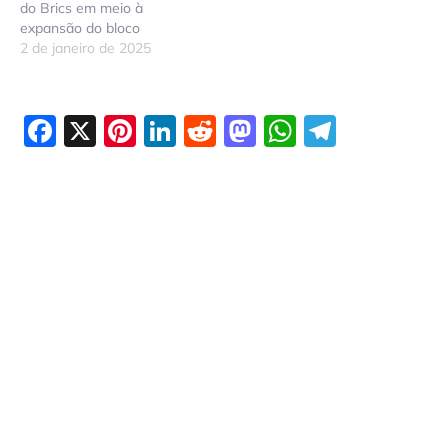
do Brics em meio à
expansão do bloco
2 de janeiro de 2025
Facebook
X
Pinterest
LinkedIn
Reddit
Mastodon
WhatsAp
Telegr