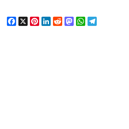
Facebook
X
Pinterest
LinkedIn
Reddit
Mastodon
WhatsAp
Telegr