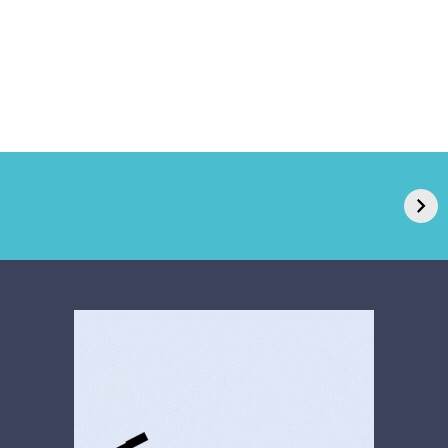
GPA, dono do Pão
RN confirma 2º
de Açúcar e Extra,
caso de superfungo
pede recuperação
Candida auris e
extrajudicial de R$
investiga falha em
4,5 bi
limpeza hospitalar