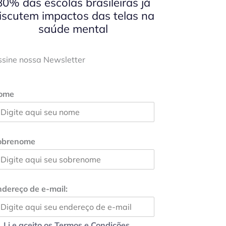
80% das escolas brasileiras já
iscutem impactos das telas na
saúde mental
ssine nossa Newsletter
ome
obrenome
dereço de e-mail:
Li e aceito os Termos e Condições.