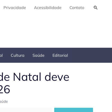
Pesquis
Privacidade
Acessibilidade
Contato
al
Cultura
Saúde
Editorial
de Natal deve
26
aúde
squisar