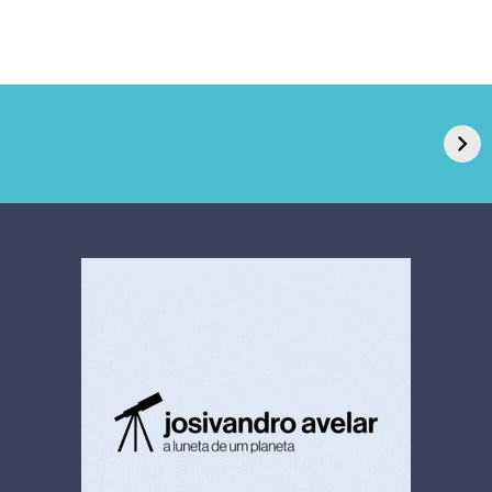
GPA, dono do Pão
RN confirma 2º
de Açúcar e Extra,
caso de superfungo
pede recuperação
Candida auris e
extrajudicial de R$
investiga falha em
4,5 bi
limpeza hospitalar