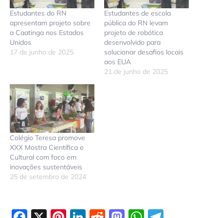
Estudantes do RN
Estudantes de escola
apresentam projeto sobre
pública do RN levam
a Caatinga nos Estados
projeto de robótica
Unidos
desenvolvido para
17 de junho de 2025
solucionar desafios locais
aos EUA
21 de junho de 2025
Colégio Teresa promove
XXX Mostra Científica e
Cultural com foco em
inovações sustentáveis
25 de setembro de 2024
Facebook
X
Pinterest
LinkedIn
Reddit
Mastodon
WhatsAp
Telegr