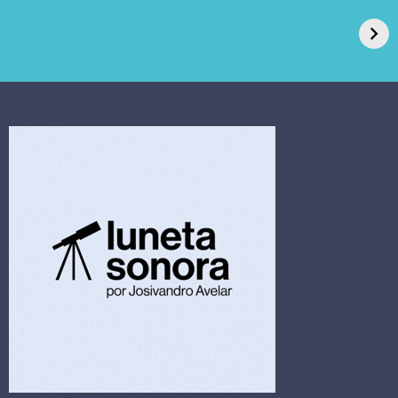
de Açúcar e Extra,
caso de superfungo
pede recuperação
Candida auris e
extrajudicial de R$
investiga falha em
4,5 bi
limpeza hospitalar