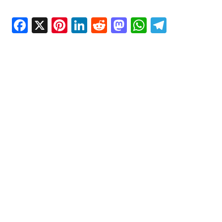
Facebook
X
Pinterest
LinkedIn
Reddit
Mastodon
WhatsAp
Telegr