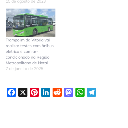
15 de agosto de 2023
Trampolim da Vitória vai
realizar testes com ônibus
elétrico e com ar-
condicionado na Região
Metropolitana de Natal
7 de janeiro de 2025
Facebook
X
Pinterest
LinkedIn
Reddit
Mastodon
WhatsAp
Telegr