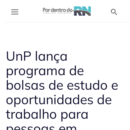
Ir
Pesq
para
o
conteúdo
UnP lança
programa de
bolsas de estudo e
oportunidades de
trabalho para
pessoas em