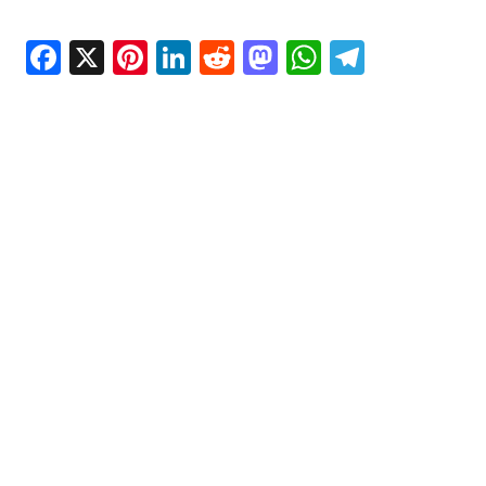
Facebook
X
Pinterest
LinkedIn
Reddit
Mastodon
WhatsAp
Telegr