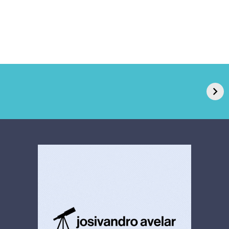
GPA, dono do Pão
RN confirma 2º
de Açúcar e Extra,
caso de superfungo
pede recuperação
Candida auris e
extrajudicial de R$
investiga falha em
4,5 bi
limpeza hospitalar