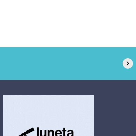
GPA, dono do Pão
RN confirma 2º
de Açúcar e Extra,
caso de superfungo
pede recuperação
Candida auris e
extrajudicial de R$
investiga falha em
4,5 bi
limpeza hospitalar