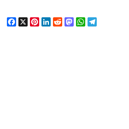
Facebook
X
Pinterest
LinkedIn
Reddit
Mastodon
WhatsAp
Telegr