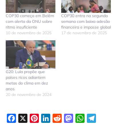
COP30 começa em Belém
COP30 entra na segunda
com alerta da ONU sobre
semana com baixa adesão
ritmo insuficiente
financeira e impasse global
10 de novembro de 2025
17 de novembro de 2025
G20: Lula propõe que
países ricos adiantem
metas do clima em dez
anos
20 de novembro de 2024
Facebook
X
Pinterest
LinkedIn
Reddit
Mastodon
WhatsAp
Telegr