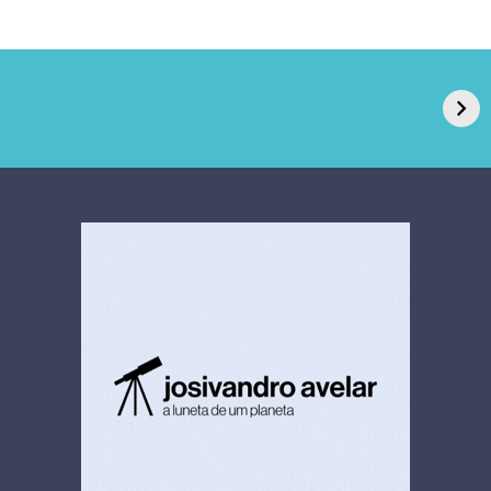
GPA, dono do Pão
RN confirma 2º
de Açúcar e Extra,
caso de superfungo
pede recuperação
Candida auris e
extrajudicial de R$
investiga falha em
4,5 bi
limpeza hospitalar