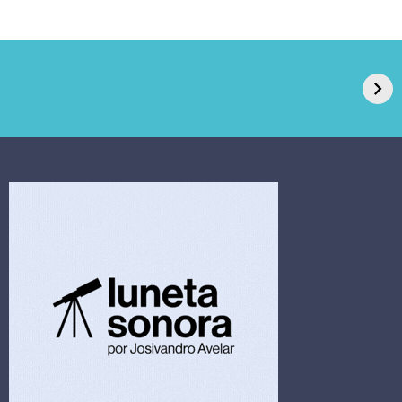
GPA, dono do Pão
RN confirma 2º
de Açúcar e Extra,
caso de superfungo
pede recuperação
Candida auris e
extrajudicial de R$
investiga falha em
4,5 bi
limpeza hospitalar