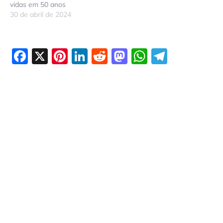
vidas em 50 anos
30 de abril de 2024
Facebook
X
Pinterest
LinkedIn
Reddit
Mastodon
WhatsAp
Telegr