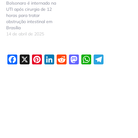
Bolsonaro é internado na
UTI após cirurgia de 12
horas para tratar
obstrução intestinal em
Brasília
14 de abril de 2025
Facebook
X
Pinterest
LinkedIn
Reddit
Mastodon
WhatsAp
Telegr