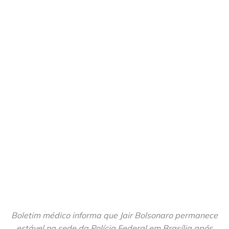
Boletim médico informa que Jair Bolsonaro permanece
estável na sede da Polícia Federal em Brasília após