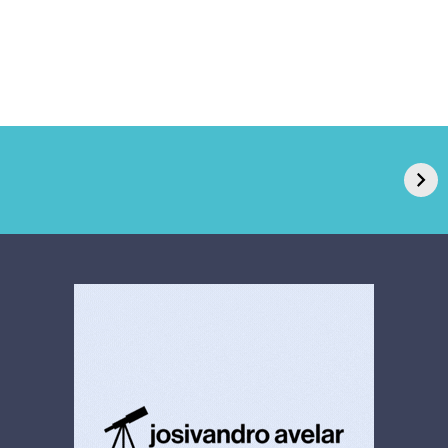
GPA, dono do Pão
RN confirma 2º
de Açúcar e Extra,
caso de superfungo
pede recuperação
Candida auris e
extrajudicial de R$
investiga falha em
4,5 bi
limpeza hospitalar