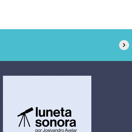
GPA, dono do Pão
RN confirma 2º
de Açúcar e Extra,
caso de superfungo
pede recuperação
Candida auris e
extrajudicial de R$
investiga falha em
4,5 bi
limpeza hospitalar