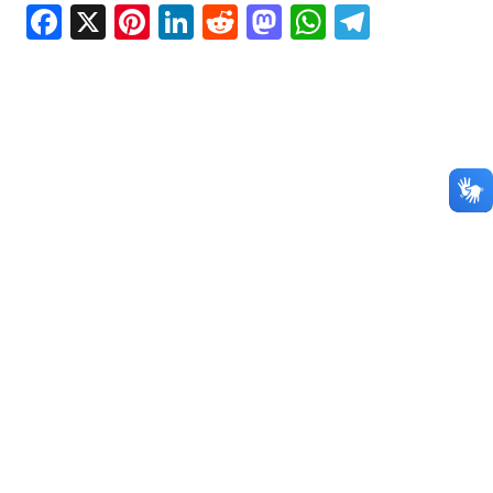
Facebook
X
Pinterest
LinkedIn
Reddit
Mastodon
WhatsAp
Telegr