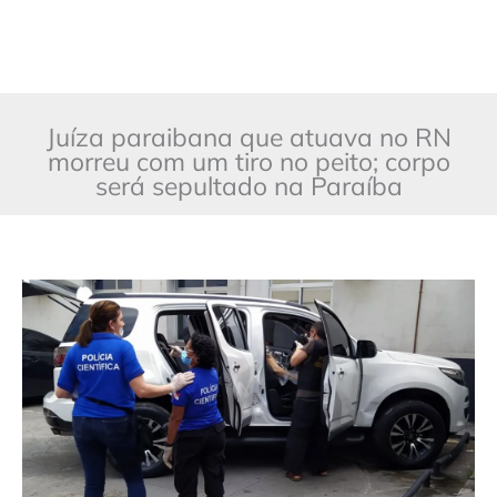
Juíza paraibana que atuava no RN
morreu com um tiro no peito; corpo
será sepultado na Paraíba
Juíza
Mônica
Maria
morreu
com
um
tiro
no