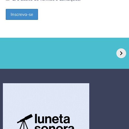
GPA, dono do Pão
RN confirma 2º
de Açúcar e Extra,
caso de superfungo
pede recuperação
Candida auris e
extrajudicial de R$
investiga falha em
4,5 bi
limpeza hospitalar