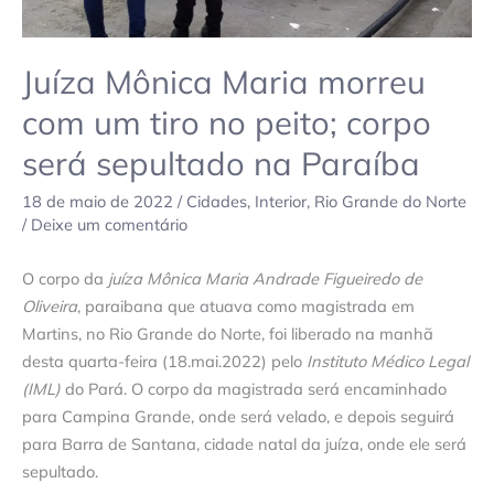
peito;
corpo
Juíza Mônica Maria morreu
será
sepultado
com um tiro no peito; corpo
na
será sepultado na Paraíba
Paraíba
18 de maio de 2022
/
Cidades
,
Interior
,
Rio Grande do Norte
/
Deixe um comentário
O corpo da
juíza Mônica Maria Andrade Figueiredo de
Oliveira
, paraibana que atuava como magistrada em
Martins, no Rio Grande do Norte, foi liberado na manhã
desta quarta-feira (18.mai.2022) pelo
Instituto Médico Legal
(IML)
do Pará. O corpo da magistrada será encaminhado
para Campina Grande, onde será velado, e depois seguirá
para Barra de Santana, cidade natal da juíza, onde ele será
sepultado.