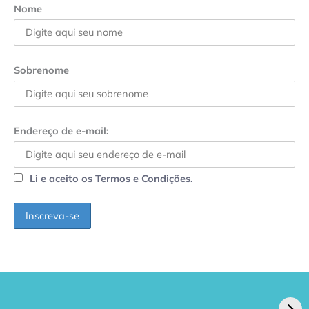
Nome
Sobrenome
Endereço de e-mail:
Li e aceito os Termos e Condições.
GPA, dono do Pão
RN confirma 2º
de Açúcar e Extra,
caso de superfungo