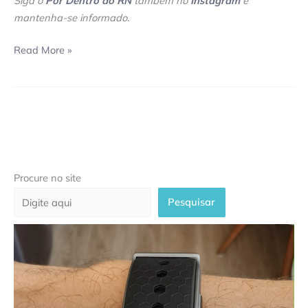
Siga o
Por Dentro do RN
também no
Instagram
e
mantenha-se informado
.
Read More »
Procure no site
Pesquisar