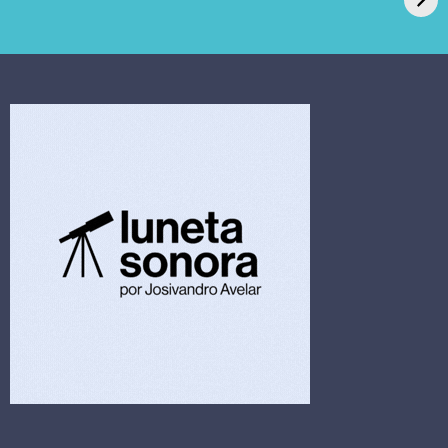
pede recuperação
Candida auris e
extrajudicial de R$
investiga falha em
4,5 bi
limpeza hospitalar