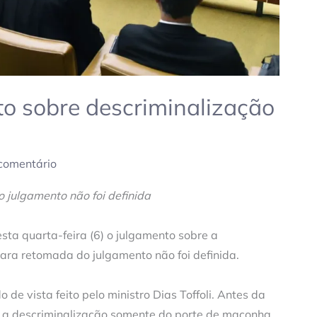
o sobre descriminalização
comentário
julgamento não foi definida
ta quarta-feira (6) o julgamento sobre a
ara retomada do julgamento não foi definida.
 de vista feito pelo ministro Dias Toffoli. Antes da
ra a descriminalização somente do porte de maconha