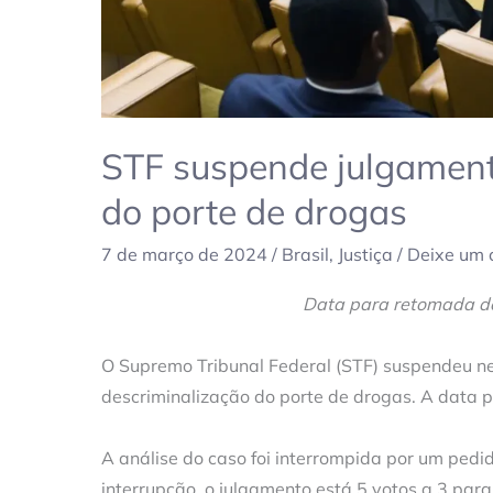
STF suspende julgament
do porte de drogas
7 de março de 2024
/
Brasil
,
Justiça
/
Deixe um 
Data para retomada do 
O Supremo Tribunal Federal (STF) suspendeu nes
descriminalização do porte de drogas. A data p
A análise do caso foi interrompida por um pedido
interrupção, o julgamento está 5 votos a 3 pa