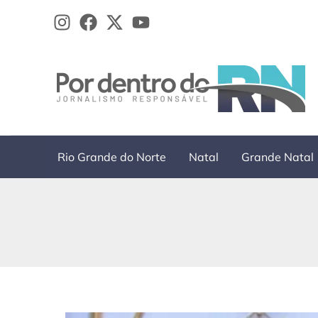
Ir
para
o
conteúdo
Rio Grande do Norte
Natal
Grande Natal