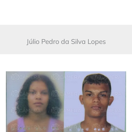
Júlio Pedro da Silva Lopes
Mãe
e
filho
são
mortos
a
tiros
ao