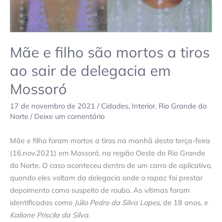
sair
de
delegacia
em
Mãe e filho são mortos a tiros
Mossoró
ao sair de delegacia em
Mossoró
17 de novembro de 2021
/
Cidades
,
Interior
,
Rio Grande do
Norte
/
Deixe um comentário
Mãe e filho foram mortos a tiros na manhã desta terça-feira
(16.nov.2021) em Mossoró, na região Oeste do Rio Grande
do Norte. O caso aconteceu dentro de um carro de aplicativo,
quando eles voltam da delegacia onde o rapaz foi prestar
depoimento como suspeito de roubo. As vítimas foram
identificadas como
Júlio Pedro da Silva Lopes
, de 18 anos, e
Kaliane Priscila da Silva
.