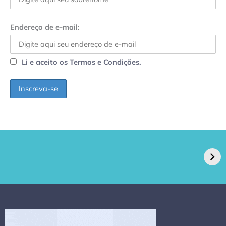
Endereço de e-mail:
Li e aceito os Termos e Condições.
GPA, dono do Pão
RN confirma 2º
de Açúcar e Extra,
caso de superfungo
pede recuperação
Candida auris e
extrajudicial de R$
investiga falha em
4,5 bi
limpeza hospitalar