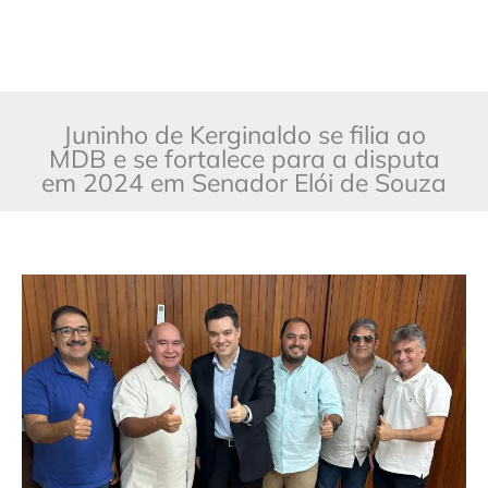
Juninho de Kerginaldo se filia ao
MDB e se fortalece para a disputa
em 2024 em Senador Elói de Souza
Juninho
de
Kerginaldo
se
filia
ao
MDB
e