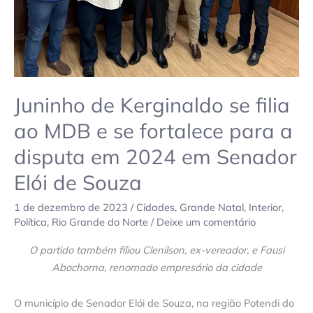
se
fortalece
para
a
disputa
em
Juninho de Kerginaldo se filia
2024
ao MDB e se fortalece para a
em
disputa em 2024 em Senador
Senador
Elói
Elói de Souza
de
Souza
1 de dezembro de 2023
/
Cidades
,
Grande Natal
,
Interior
,
Política
,
Rio Grande do Norte
/
Deixe um comentário
O partido também filiou Clenilson, ex-vereador, e Fausi
Abochorna, renomado empresário da cidade
O município de Senador Elói de Souza, na região Potendi do