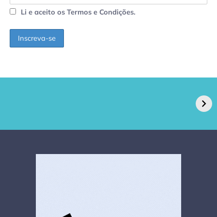
Li e aceito os Termos e Condições.
GPA, dono do Pão
RN confirma 2º
de Açúcar e Extra,
caso de superfungo
pede recuperação
Candida auris e
extrajudicial de R$
investiga falha em
4,5 bi
limpeza hospitalar