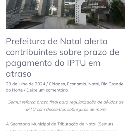
pagamento
do
IPTU
em
atraso
Prefeitura de Natal alerta
contribuintes sobre prazo de
pagamento do IPTU em
atraso
23 de julho de 2024
/
Cidades
,
Economia
,
Natal
,
Rio Grande
do Norte
/
Deixe um comentário
Semut reforça prazo final para regularização de dívidas de
IPTU com descontos sobre juros de mora
A Secretaria Municipal de Tributação de Natal (Semut)