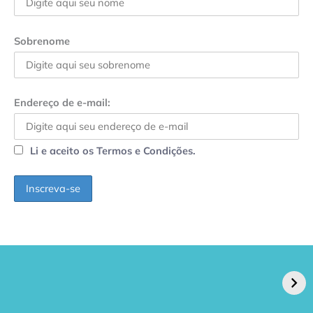
Sobrenome
Endereço de e-mail:
Li e aceito os Termos e Condições.
GPA, dono do Pão
RN confirma 2º
de Açúcar e Extra,
caso de superfungo
pede recuperação
Candida auris e
extrajudicial de R$
investiga falha em