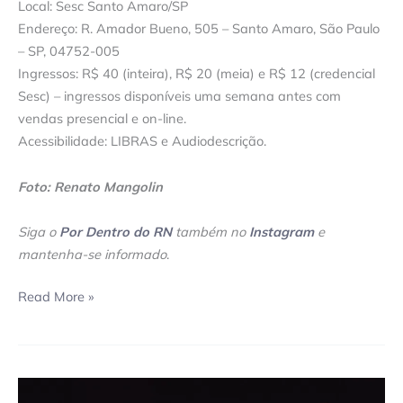
Local: Sesc Santo Amaro/SP
Endereço: R. Amador Bueno, 505 – Santo Amaro, São Paulo
– SP, 04752-005
Ingressos: R$ 40 (inteira), R$ 20 (meia) e R$ 12 (credencial
Sesc) – ingressos disponíveis uma semana antes com
vendas presencial e on-line.
Acessibilidade: LIBRAS e Audiodescrição.
Foto: Renato Mangolin
Siga o
Por Dentro do RN
também no
Instagram
e
mantenha-se informado
.
Read More »
Coletivo