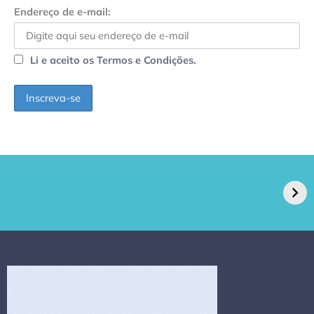
Endereço de e-mail:
Li e aceito os Termos e Condições.
GPA, dono do Pão
RN confirma 2º
de Açúcar e Extra,
caso de superfungo
pede recuperação
Candida auris e
extrajudicial de R$
investiga falha em
4,5 bi
limpeza hospitalar