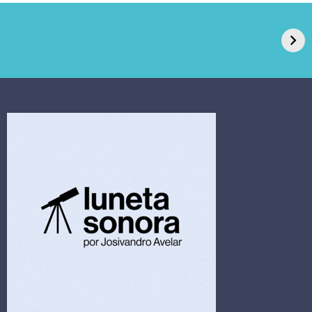
GPA, dono do Pão
RN confirma 2º
de Açúcar e Extra,
caso de superfungo
pede recuperação
Candida auris e
extrajudicial de R$
investiga falha em
4,5 bi
limpeza hospitalar