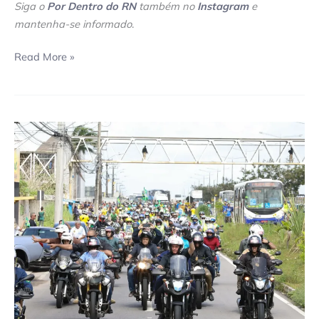
Siga o
Por Dentro do RN
também no
Instagram
e
mantenha-se informado
.
Read More »
Jair
Bolsonaro
chega
ao
RN
para
agenda
de
campanha