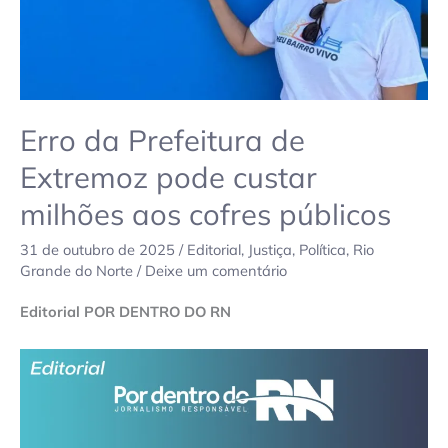
aos
cofres
públicos
Erro da Prefeitura de
Extremoz pode custar
milhões aos cofres públicos
31 de outubro de 2025
/
Editorial
,
Justiça
,
Política
,
Rio
Grande do Norte
/
Deixe um comentário
Editorial POR DENTRO DO RN