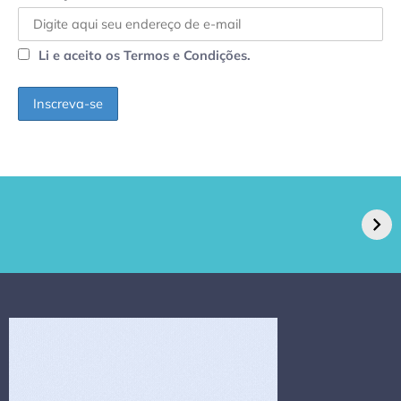
Li e aceito os Termos e Condições.
GPA, dono do Pão
RN confirma 2º
de Açúcar e Extra,
caso de superfungo
pede recuperação
Candida auris e
extrajudicial de R$
investiga falha em
4,5 bi
limpeza hospitalar