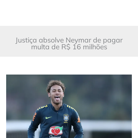
Justiça absolve Neymar de pagar
multa de R$ 16 milhões
Justiça
absolve
Neymar
de
pagar
multa
de
R$