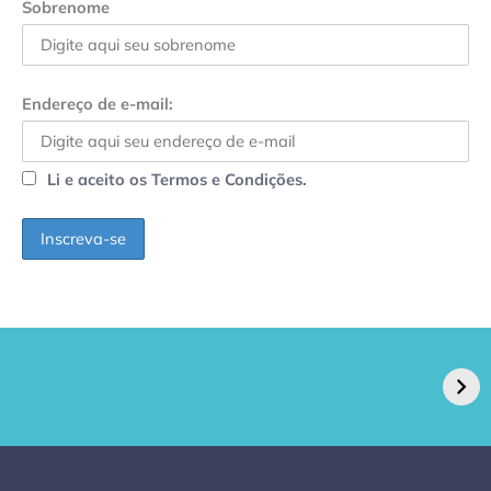
Sobrenome
Endereço de e-mail:
Li e aceito os Termos e Condições.
GPA, dono do Pão
RN confirma 2º
de Açúcar e Extra,
caso de superfungo
pede recuperação
Candida auris e
extrajudicial de R$
investiga falha em
4,5 bi
limpeza hospitalar