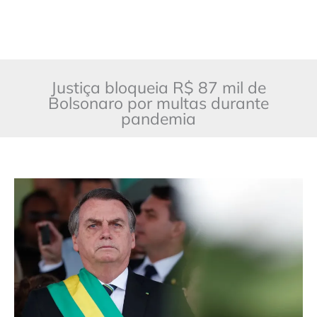
Justiça bloqueia R$ 87 mil de
Bolsonaro por multas durante
pandemia
Justiça
bloqueia
R$
87
mil
de
Bolsonaro
por