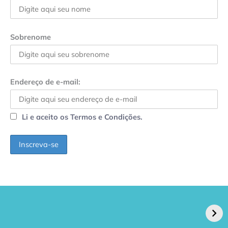
Sobrenome
Endereço de e-mail:
Li e aceito os Termos e Condições.
GPA, dono do Pão
RN confirma 2º
de Açúcar e Extra,
caso de superfungo
pede recuperação
Candida auris e
extrajudicial de R$
investiga falha em