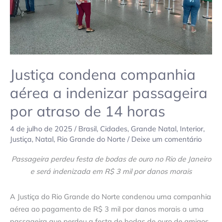
atraso
de
14
horas
Justiça condena companhia
aérea a indenizar passageira
por atraso de 14 horas
4 de julho de 2025
/
Brasil
,
Cidades
,
Grande Natal
,
Interior
,
Justiça
,
Natal
,
Rio Grande do Norte
/
Deixe um comentário
Passageira perdeu festa de bodas de ouro no Rio de Janeiro
e será indenizada em R$ 3 mil por danos morais
A Justiça do Rio Grande do Norte condenou uma companhia
aérea ao pagamento de R$ 3 mil por danos morais a uma
passageira que perdeu a festa de bodas de ouro de amigos