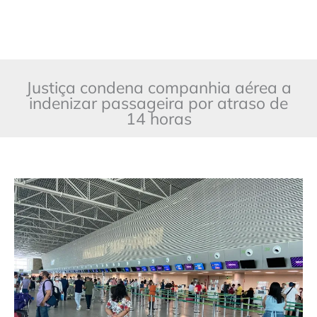
Justiça condena companhia aérea a
indenizar passageira por atraso de
14 horas
Justiça
condena
companhia
aérea
a
indenizar
passageira
por