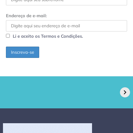
Endereço de e-mail:
Li e aceito os Termos e Condições.
GPA, dono do Pão
RN confirma 2º
de Açúcar e Extra,
caso de superfungo
pede recuperação
Candida auris e
extrajudicial de R$
investiga falha em
4,5 bi
limpeza hospitalar