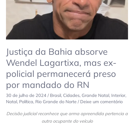
ex-
policial
permanecerá
preso
por
mandado
do
Justiça da Bahia absorve
RN
Wendel Lagartixa, mas ex-
policial permanecerá preso
por mandado do RN
30 de julho de 2024
/
Brasil
,
Cidades
,
Grande Natal
,
Interior
,
Natal
,
Política
,
Rio Grande do Norte
/
Deixe um comentário
Decisão judicial reconhece que arma apreendida pertencia a
outro ocupante do veículo