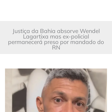
Justiça da Bahia absorve Wendel
Lagartixa mas ex-policial
permanecerá preso por mandado do
RN
Justiça
da
Bahia
absorve
Wendel
Lagartixa,
mas